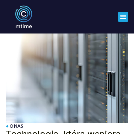
•
O NAS