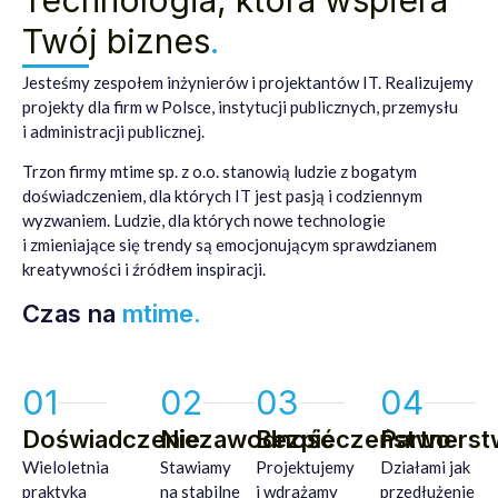
Technologia, która wspiera
Twój biznes
.
Jesteśmy zespołem inżynierów i projektantów IT. Realizujemy
projekty dla firm w Polsce, instytucji publicznych, przemysłu
i administracji publicznej.
Trzon firmy mtime sp. z o.o. stanowią ludzie z bogatym
doświadczeniem, dla których IT jest pasją i codziennym
wyzwaniem. Ludzie, dla których nowe technologie
i zmieniające się trendy są emocjonującym sprawdzianem
kreatywności i źródłem inspiracji.
Czas na
mtime
.
01
02
03
04
Doświadczenie
Niezawodność
Bezpieczeństwo
Partners
Wieloletnia
Stawiamy
Projektujemy
Działami jak
praktyka
na stabilne
i wdrażamy
przedłużenie