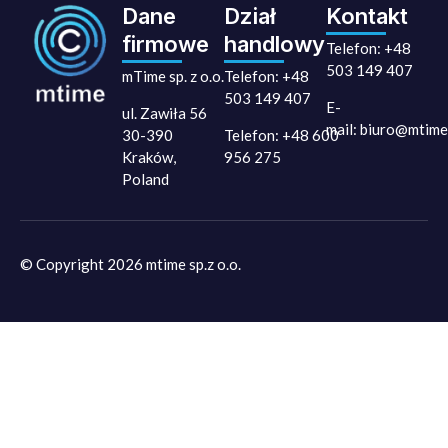
Dane
Dział
Kontakt
firmowe
handlowy
Telefon:
+48
503 149 407
mTime sp. z o.o.
Telefon:
+48
503 149 407
E-
ul. Zawiła 56
mail:
biuro@mtime.
30-390
Telefon:
+48 600
Kraków,
956 275
Poland
© Copyright 2026 mtime sp.z o.o.