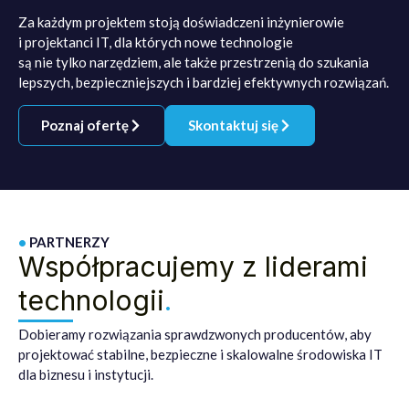
Za każdym projektem stoją doświadczeni inżynierowie
i projektanci IT, dla których nowe technologie
są nie tylko narzędziem, ale także przestrzenią do szukania
lepszych, bezpieczniejszych i bardziej efektywnych rozwiązań.
Poznaj ofertę
Skontaktuj się
•
PARTNERZY
Współpracujemy z liderami
technologii
.
Dobieramy rozwiązania sprawdzwonych producentów, aby
projektować stabilne, bezpieczne i skalowalne środowiska IT
dla biznesu i instytucji.