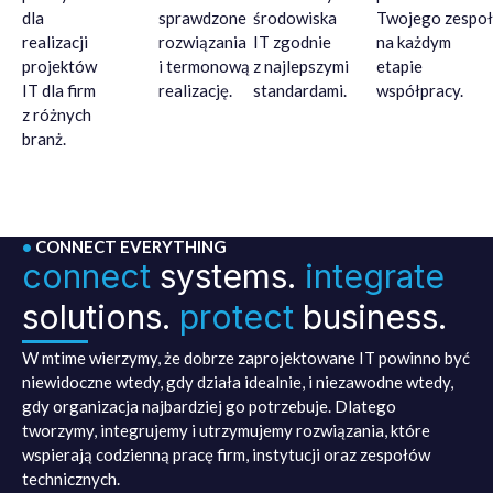
dla
sprawdzone
środowiska
Twojego zespoł
realizacji
rozwiązania
IT zgodnie
na każdym
projektów
i termonową
z najlepszymi
etapie
IT dla firm
realizację.
standardami.
współpracy.
z różnych
branż.
•
CONNECT EVERYTHING
connect
systems.
integrate
solutions.
protect
business.
W mtime wierzymy, że dobrze zaprojektowane IT powinno być
niewidoczne wtedy, gdy działa idealnie, i niezawodne wtedy,
gdy organizacja najbardziej go potrzebuje. Dlatego
tworzymy, integrujemy i utrzymujemy rozwiązania, które
wspierają codzienną pracę firm, instytucji oraz zespołów
technicznych.